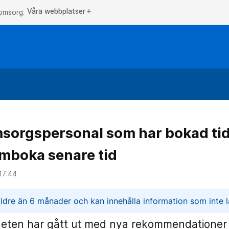
Våra webbplatser
add
 omsorg.
sorgspersonal som har bokad tid 
omboka senare tid
17:44
n
ldre än 6 månader och kan innehålla information som inte lä
eten har gått ut med nya rekommendationer 