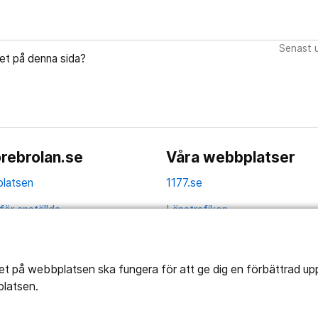
Senast u
let på denna sida?
rebrolan.se
Våra webbplatser
latsen
1177.se
för anställda
Länstrafiken
av personuppgifter
Region Örebro län
ns tillgänglighet
tet på webbplatsen ska fungera för att ge dig en förbättrad u
platsen.