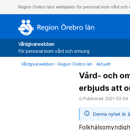
Region Örebro läns webbplats för personal inom vård och
Vårdgivarwebben
För personal inom vård och omsorg
Vårdgivarwebben – Region Örebro län
Aktuellt
Vård- och om
erbjuds att 
Publicerad: 2021-03-04 
access_time
informatio
Denna nyhet är ä
Folkhälsomyndigh