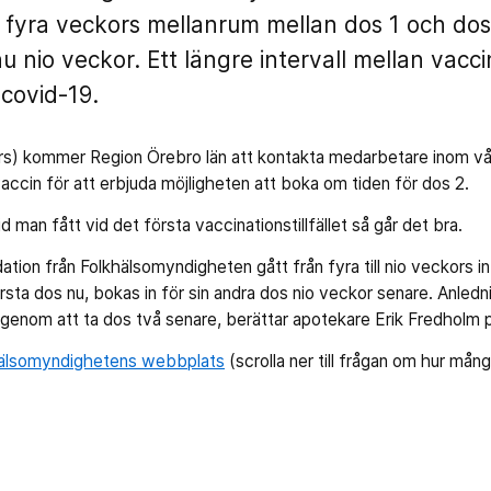
ör fyra veckors mellanrum mellan dos 1 och dos
nio veckor. Ett längre intervall mellan vacc
covid-19.
rs) kommer Region Örebro län att kontakta medarbetare inom v
ccin för att erbjuda möjligheten att boka om tiden för dos 2.
d man fått vid det första vaccinationstillfället så går det bra.
ation från Folkhälsomyndigheten gått från fyra till nio veckors i
rsta dos nu, bokas in för sin andra dos nio veckor senare. Anledni
 genom att ta dos två senare, berättar apotekare Erik Fredholm 
hälsomyndighetens webbplats
(scrolla ner till frågan om hur mån