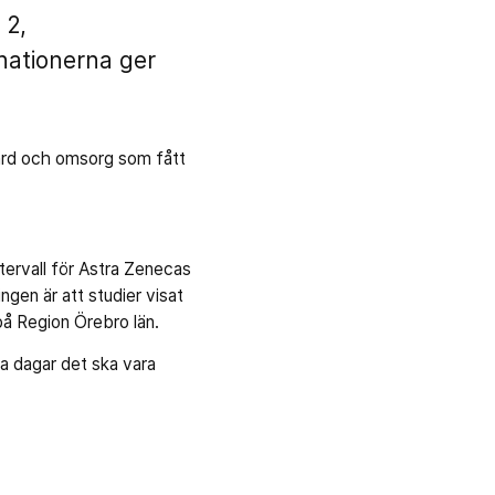
 2,
inationerna ger
ård och omsorg som fått
ntervall för Astra Zenecas
ngen är att studier visat
på Region Örebro län.
ga dagar det ska vara