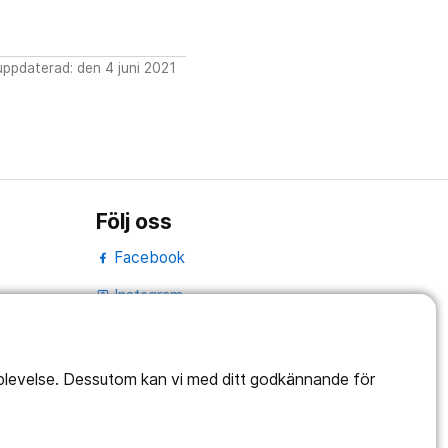
ppdaterad: den 4 juni 2021
Följ oss
Facebook
Instagram
portrait
Linked In
work_outline
pplevelse. Dessutom kan vi med ditt godkännande för