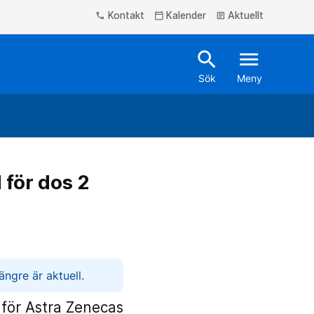
Kontakt
Kalender
Aktuellt
phone
calendar_today
article
search
menu
Sök
Meny
för dos 2
ngre är aktuell.
för Astra Zenecas