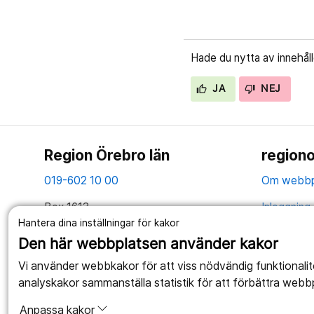
Hade du nytta av innehål
JA
NEJ
Region Örebro län
regiono
019-602 10 00
Om webbp
Box 1613
Inloggning 
701 16 Örebro
Hantera dina inställningar för kakor
Hantering 
Den här webbplatsen använder kakor
Tillsammans skapar vi ett bättre liv
Webbplatse
Vi använder webbkakor för att viss nödvändig funktionali
analyskakor sammanställa statistik för att förbättra webb
Anpassa kakor