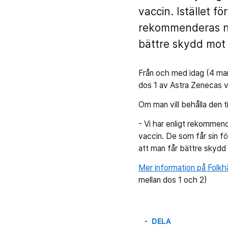
vaccin. Istället f
rekommenderas nu 
bättre skydd mot 
Från och med idag (4 ma
dos 1 av Astra Zenecas va
Om man vill behålla den ti
- Vi har enligt rekommend
vaccin. De som får sin fö
att man får bättre skydd
Mer information på Folk
mellan dos 1 och 2)
DELA
arrow_drop_down