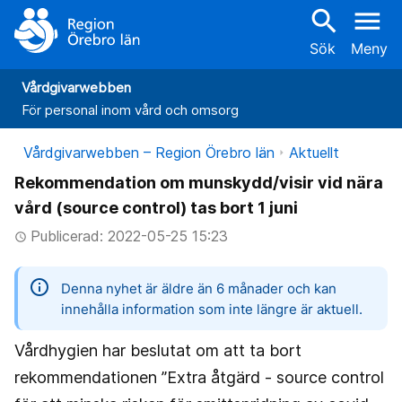
search
menu
Sök
Meny
Vårdgivarwebben
För personal inom vård och omsorg
Vårdgivarwebben – Region Örebro län
Aktuellt
Rekommendation om munskydd/visir vid nära
vård (source control) tas bort 1 juni
Publicerad: 2022-05-25 15:23
access_time
information
Denna nyhet är äldre än 6 månader och kan
innehålla information som inte längre är aktuell.
Vårdhygien har beslutat om att ta bort
rekommendationen ”Extra åtgärd - source control