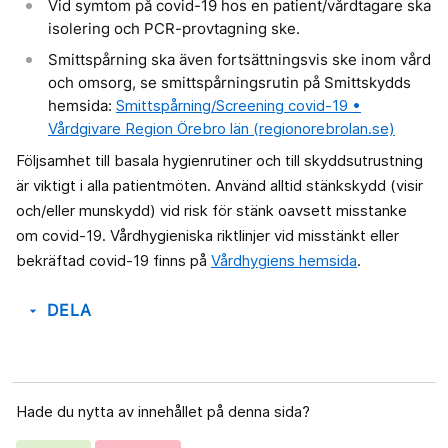
Vid symtom på covid-19 hos en patient/vårdtagare ska
isolering och PCR-provtagning ske.
Smittspårning ska även fortsättningsvis ske inom vård
och omsorg, se smittspårningsrutin på Smittskydds
hemsida:
Smittspårning/Screening covid-19 •
Vårdgivare Region Örebro län (regionorebrolan.se)
Följsamhet till basala hygienrutiner och till skyddsutrustning
är viktigt i alla patientmöten. Använd alltid stänkskydd (visir
och/eller munskydd) vid risk för stänk oavsett misstanke
om covid-19. Vårdhygieniska riktlinjer vid misstänkt eller
bekräftad covid-19 finns på
Vårdhygiens hemsida
.
DELA
arrow_drop_down
Hade du nytta av innehållet på denna sida?