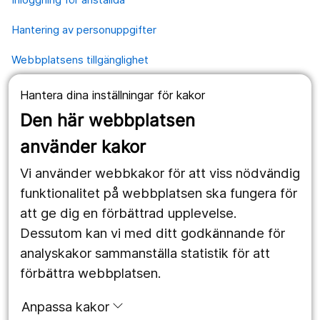
Hantering av personuppgifter
Webbplatsens tillgänglighet
Hantera dina inställningar för kakor
Våra webbplatser
Den här webbplatsen
1177.se
använder kakor
Länstrafiken
Vi använder webbkakor för att viss nödvändig
Region Örebro län
funktionalitet på webbplatsen ska fungera för
att ge dig en förbättrad upplevelse.
Dessutom kan vi med ditt godkännande för
Följ oss
analyskakor sammanställa statistik för att
Facebook
förbättra webbplatsen.
Instagram
portrait
Anpassa kakor