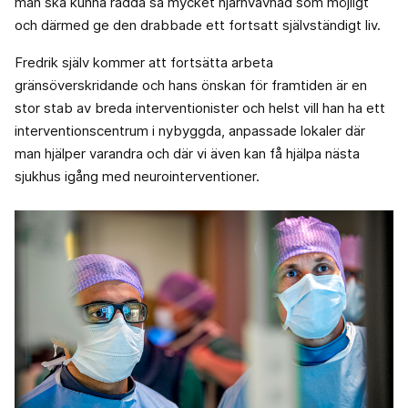
man ska kunna rädda så mycket hjärnvävnad som möjligt
och därmed ge den drabbade ett fortsatt självständigt liv.
Fredrik själv kommer att fortsätta arbeta
gränsöverskridande och hans önskan för framtiden är en
stor stab av breda interventionister och helst vill han ha ett
interventionscentrum i nybyggda, anpassade lokaler där
man hjälper varandra och där vi även kan få hjälpa nästa
sjukhus igång med neurointerventioner.