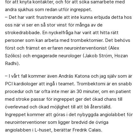
för att knyta kontakter, och för att söka samarbete med
andra sjukhus som redan utför ingreppet.
– Det har varit frustrerande att inte kunna erbjuda detta hos
oss när vi ser en så stor vinst för många av de
strokedrabbade. En nyckelfråga har varit att hitta rätt
personer som kan arbeta med trombektomier. Det behövs
först och främst en erfaren neurointerventionist (Alex
Szólics) och engagerade neurologer (Jakob Ström, Hozan
Radhi).
– I vårt fall kommer även András Katona och jag själv som är
PCI kardiologer att ingå i teamet. Trombektomi är en snabb
procedur och tar ofta inte mer än 30 minuter, om en patient
med stroke passar för ingreppet ger det ökad chans till
överlevnad och ökad möjlighet till att bli återställd.
Ingreppet kommer att göras i det nybyggda angiolabbet för
neurointerventioner som ligger bredvid de övriga
angiolabben i L-huset, berättar Fredrik Calais.