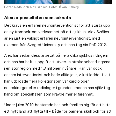
Hozan Radhi och Alex Szólics. Foto: Håkan Risberg
Alex är pusselbiten som saknats
Det krävs en erfaren neurointerventionist för att starta upp
en ny trombektomiverksamhet på ett sjukhus. Alex Szólics
är en just en väldigt erfaren neurointerventionist, med
examen från Szeged University och han tog sin PhD 2012.
Alex har sedan dess arbetat på flera olika sjukhus i Ungern
och han har haft i uppgift att utveckla strokebehandlingarna
i en stor region med 1,3 miljoner invånare. Han var dock
ensam interventionist och hade alltid jour, vilket ledde till att
han utbildade flera kollegor som var kardiologer,
neurokirurger eller radiologer i grunden, medan han själv tog
hand om specialfallen som krävde mer erfarenhet.
Under julen 2019 bestämde han och familjen sig för att hitta
ett nytt land att flytta till - både för barnens skull och för att