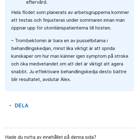
eftervård.
Hela flödet som planerats av arbetsgrupperna kommer
att testas och finjusteras under sommaren innan man
öppnar upp för utomlänspatienterna till hösten.
– Trombektomin är bara en av pusselbitarna i
behandlingskedjan, minst lika viktigt är att sprida
kunskaper om hur man känner igen symptom på stroke
och öka medvetandet om att det är viktigt att agera
snabbt. Ju effektivare behandlingskedja desto bättre
blir resultatet, avslutar Alex.
DELA
arrow_drop_down
Hade du nytta av innehållet på denna sida?