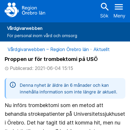
search
menu
Sök
Meny
Vårdgivarwebben
För personal inom vård och omsorg
Vårdgivarwebben – Region Örebro län
Aktuellt
Proppen ur för trombektomi på USÖ
Publicerad: 2021-06-04 15:15
access_time
information
Denna nyhet är äldre än 6 månader och kan
innehålla information som inte längre är aktuell.
Nu införs trombektomi som en metod att
behandla strokepatienter på Universitetssjukhuset
i Örebro. Det har tagit tid att komma hit, men nu