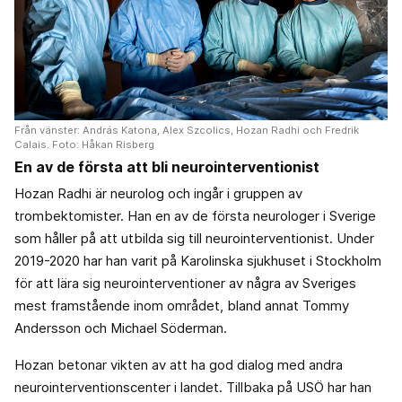
Från vänster: András Katona, Alex Szcolics, Hozan Radhi och Fredrik
Calais. Foto: Håkan Risberg
En av de första att bli neurointerventionist
Hozan Radhi är neurolog och ingår i gruppen av
trombektomister. Han en av de första neurologer i Sverige
som håller på att utbilda sig till neurointerventionist. Under
2019-2020 har han varit på Karolinska sjukhuset i Stockholm
för att lära sig neurointerventioner av några av Sveriges
mest framstående inom området, bland annat Tommy
Andersson och Michael Söderman.
Hozan betonar vikten av att ha god dialog med andra
neurointerventionscenter i landet. Tillbaka på USÖ har han