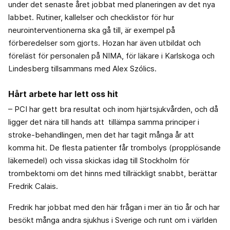
under det senaste året jobbat med planeringen av det nya
labbet. Rutiner, kallelser och checklistor för hur
neurointerventionerna ska gå till, är exempel på
förberedelser som gjorts. Hozan har även utbildat och
föreläst för personalen på NIMA, för läkare i Karlskoga och
Lindesberg tillsammans med Alex Szólics.
Hårt arbete har lett oss hit
– PCI har gett bra resultat och inom hjärtsjukvården, och då
ligger det nära till hands att tillämpa samma principer i
stroke-behandlingen, men det har tagit många år att
komma hit. De flesta patienter får trombolys (propplösande
läkemedel) och vissa skickas idag till Stockholm för
trombektomi om det hinns med tillräckligt snabbt, berättar
Fredrik Calais.
Fredrik har jobbat med den här frågan i mer än tio år och har
besökt många andra sjukhus i Sverige och runt om i världen