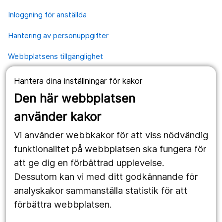
Inloggning för anställda
Hantering av personuppgifter
Webbplatsens tillgänglighet
Hantera dina inställningar för kakor
Våra webbplatser
Den här webbplatsen
1177.se
använder kakor
Länstrafiken
Vi använder webbkakor för att viss nödvändig
Region Örebro län
funktionalitet på webbplatsen ska fungera för
att ge dig en förbättrad upplevelse.
Dessutom kan vi med ditt godkännande för
Följ oss
analyskakor sammanställa statistik för att
Facebook
förbättra webbplatsen.
Instagram
portrait