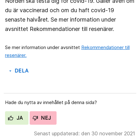
Norden ska testa dig för covid-19. Gäller även om
du är vaccinerad och om du haft covid-19
senaste halvåret. Se mer information under
avsnittet Rekommendationer till resenärer.
Se mer information under avsnittet
Rekommendationer till
resenärer.
DELA
arrow_drop_down
Hade du nytta av innehållet på denna sida?
JA
NEJ
Senast uppdaterad: den 30 november 2021