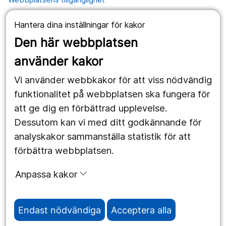
Hantera dina inställningar för kakor
Våra webbplatser
Den här webbplatsen
1177.se
använder kakor
Länstrafiken
Vi använder webbkakor för att viss nödvändig
Region Örebro län
funktionalitet på webbplatsen ska fungera för
att ge dig en förbättrad upplevelse.
Dessutom kan vi med ditt godkännande för
Följ oss
analyskakor sammanställa statistik för att
Facebook
förbättra webbplatsen.
Instagram
portrait
Anpassa kakor
Linked In
work_outline
Endast nödvändiga
Acceptera alla