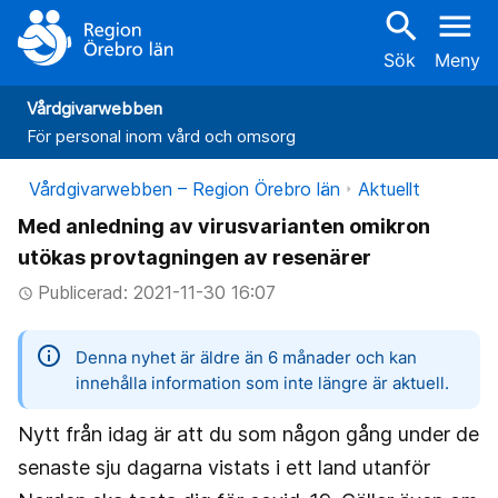
search
menu
Sök
Meny
Vårdgivarwebben
För personal inom vård och omsorg
Vårdgivarwebben – Region Örebro län
Aktuellt
Med anledning av virusvarianten omikron
utökas provtagningen av resenärer
Publicerad: 2021-11-30 16:07
access_time
information
Denna nyhet är äldre än 6 månader och kan
innehålla information som inte längre är aktuell.
Nytt från idag är att du som någon gång under de
senaste sju dagarna vistats i ett land utanför