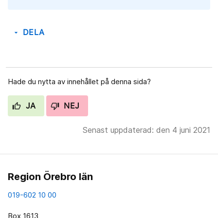
DELA
arrow_drop_down
Hade du nytta av innehållet på denna sida?
JA
NEJ
Senast uppdaterad: den 4 juni 2021
Region Örebro län
019-602 10 00
Box 1613