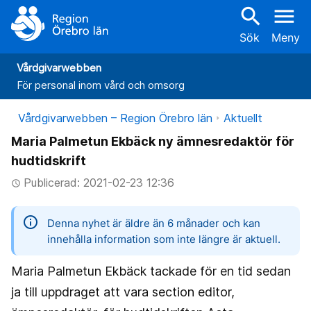
search
menu
Sök
Meny
Vårdgivarwebben
För personal inom vård och omsorg
Vårdgivarwebben – Region Örebro län
Aktuellt
Maria Palmetun Ekbäck ny ämnesredaktör för
hudtidskrift
Publicerad: 2021-02-23 12:36
access_time
information
Denna nyhet är äldre än 6 månader och kan
innehålla information som inte längre är aktuell.
Maria Palmetun Ekbäck tackade för en tid sedan
ja till uppdraget att vara section editor,