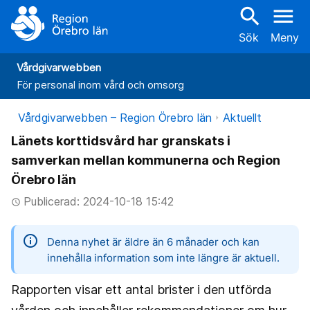
search
menu
Sök
Meny
Vårdgivarwebben
För personal inom vård och omsorg
Vårdgivarwebben – Region Örebro län
Aktuellt
Länets korttidsvård har granskats i
samverkan mellan kommunerna och Region
Örebro län
Publicerad: 2024-10-18 15:42
access_time
information
Denna nyhet är äldre än 6 månader och kan
innehålla information som inte längre är aktuell.
Rapporten visar ett antal brister i den utförda