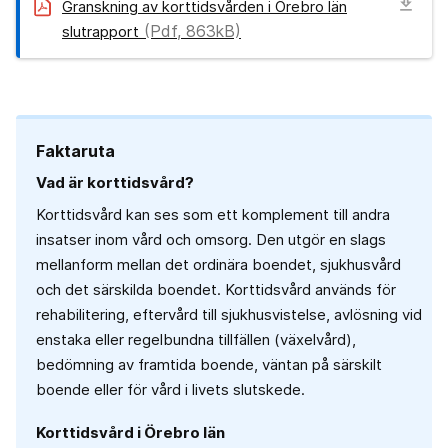
download
Granskning av korttidsvården i Örebro län
(Pdf, 863kB)
slutrapport
Faktaruta
Vad är korttidsvård?
Korttidsvård kan ses som ett komplement till andra
insatser inom vård och omsorg. Den utgör en slags
mellanform mellan det ordinära boendet, sjukhusvård
och det särskilda boendet. Korttidsvård används för
rehabilitering, eftervård till sjukhusvistelse, avlösning vid
enstaka eller regelbundna tillfällen (växelvård),
bedömning av framtida boende, väntan på särskilt
boende eller för vård i livets slutskede.
Korttidsvård i Örebro län