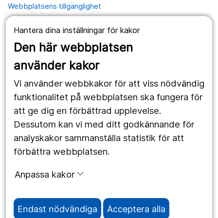
Webbplatsens tillgänglighet
Hantera dina inställningar för kakor
Våra webbplatser
Den här webbplatsen
1177.se
använder kakor
Länstrafiken
Vi använder webbkakor för att viss nödvändig
Region Örebro län
funktionalitet på webbplatsen ska fungera för
att ge dig en förbättrad upplevelse.
Dessutom kan vi med ditt godkännande för
Följ oss
analyskakor sammanställa statistik för att
Facebook
förbättra webbplatsen.
Instagram
portrait
Anpassa kakor
Linked In
work_outline
Endast nödvändiga
Acceptera alla