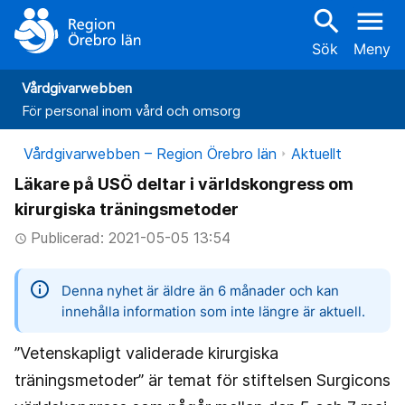
search
menu
Sök
Meny
Vårdgivarwebben
För personal inom vård och omsorg
Vårdgivarwebben – Region Örebro län
Aktuellt
Läkare på USÖ deltar i världskongress om
kirurgiska träningsmetoder
Publicerad: 2021-05-05 13:54
access_time
information
Denna nyhet är äldre än 6 månader och kan
innehålla information som inte längre är aktuell.
”Vetenskapligt validerade kirurgiska
träningsmetoder” är temat för stiftelsen Surgicons