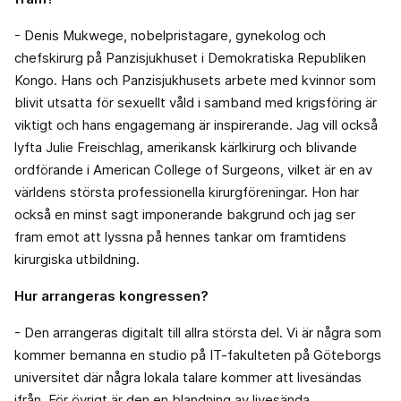
- Denis Mukwege, nobelpristagare, gynekolog och
chefskirurg på Panzisjukhuset i Demokratiska Republiken
Kongo. Hans och Panzisjukhusets arbete med kvinnor som
blivit utsatta för sexuellt våld i samband med krigsföring är
viktigt och hans engagemang är inspirerande. Jag vill också
lyfta Julie Freischlag, amerikansk kärlkirurg och blivande
ordförande i American College of Surgeons, vilket är en av
världens största professionella kirurgföreningar. Hon har
också en minst sagt imponerande bakgrund och jag ser
fram emot att lyssna på hennes tankar om framtidens
kirurgiska utbildning.
Hur arrangeras kongressen?
- Den arrangeras digitalt till allra största del. Vi är några som
kommer bemanna en studio på IT-fakulteten på Göteborgs
universitet där några lokala talare kommer att livesändas
ifrån. För övrigt är den en blandning av livesända