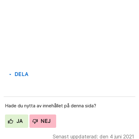
DELA
arrow_drop_down
Hade du nytta av innehållet på denna sida?
JA
NEJ
Senast uppdaterad: den 4 juni 2021