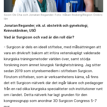
Soon-Ok Cha och Jonatan Regander. Foto: Håkan Risberg/Region Örebro
län
Jonatan Regander, vik. ul. obstetrik och gynekologi,
Kvinnokliniken, USÖ
Vad är Surgicon och vad är din roll där?
- Surgicon är dels en ideell stiftelse, med målsättningen att
vara en drivkraft bakom att införa vetenskapligt validerade
kirurgiska träningsmetoder världen över, samt stödja
forskning inom ämnet kirurgisk färdighetsträning. Jag sitter
sedan 2019 som styrelsemedlem i stiftelsen Surgicon.
Förutom stiftelsen, som är verksamhetens kärna, så finns
det ett Surgicon-nätverk där det ingår läkare och pedagoger
från en rad olika kirurgiska specialiteter och institutioner runt
om i landet. Detta nätverk har lagt grunden för den
kongressgrupp som anordnar 3D Surgicon Congress 5-7
maj.