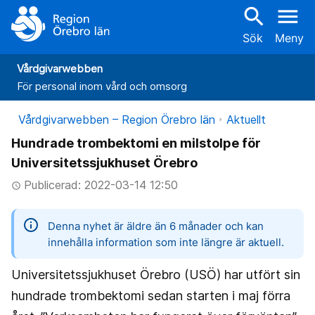
search
menu
Sök
Meny
Vårdgivarwebben
För personal inom vård och omsorg
Vårdgivarwebben – Region Örebro län
Aktuellt
Hundrade trombektomi en milstolpe för
Universitetssjukhuset Örebro
Publicerad: 2022-03-14 12:50
access_time
information
Denna nyhet är äldre än 6 månader och kan
innehålla information som inte längre är aktuell.
Universitetssjukhuset Örebro (USÖ) har utfört sin
hundrade trombektomi sedan starten i maj förra