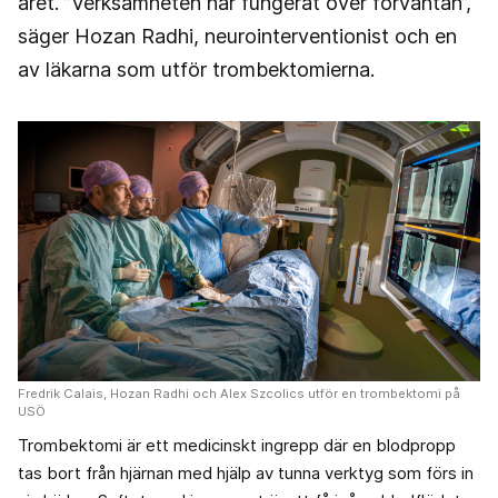
året. ”Verksamheten har fungerat över förväntan”,
säger Hozan Radhi, neurointerventionist och en
av läkarna som utför trombektomierna.
Fredrik Calais, Hozan Radhi och Alex Szcolics utför en trombektomi på
USÖ
Trombektomi är ett medicinskt ingrepp där en blodpropp
tas bort från hjärnan med hjälp av tunna verktyg som förs in