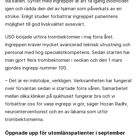
via kärlen. Syftet med ingreppet är att få igång blodflödet
igen och rädda den del av hjärnan som påverkats av en
stroke. Enligt studier förbättrar ingreppet patientens
möjlighet till god livskvalitet avsevärt.
USÖ började utföra trombektomier i maj förra året.
Ingreppen kräver mycket avancerad teknisk utrustning och
personal med hög specialistkompetens. Sedan starten har
man gjort flera trombektomier i veckan och den 1 mars
gjordes ingrepp nummer 100.
– Det är en milstolpe, verkligen. Verksamheten har fungerat
över förväntan sedan vi startade förra våren. Samarbetet
mellan olika kliniker på sjukhuset fungerar bra och vi
förbättrar oss för varje ingrepp vi gör, säger Hozan Radhi,
neurointerventionist och en av läkarna som utför
trombektomierna.
Öppnade upp för utomlänspatienter i september