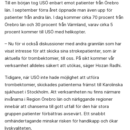
Till en början tog USÖ enbart emot patienter från Örebro
län. I september förra året öppnade man även upp för
patienter från andra län. I dag kommer cirka 70 procent från
Örebro län och 30 procent från Värmland, varav cirka 5
procent kommer till USÖ med helikopter.
– Nu för vi också diskussioner med andra grannlän som har
visat intresse för att skicka sina strokepatienter, som är
aktuella för trombektomier, till oss. På sikt kommer vår
verksamhet alldeles säkert att utökas, säger Hozan Radhi.
Tidigare, när USÖ inte hade möjlighet att utföra
trombektomier, skickades patienterna främst till Karolinska
sjukhuset i Stockholm. Att verksamheten nu finns närmare
invånarna i Region Örebro län och närliggande regioner
innebär att chanserna till gott utfall för den här stora
gruppen patienter förbättras avsevärt. Ett snabbt
omhändertagande minskar risken för handikapp och ökar
livskvaliteten.