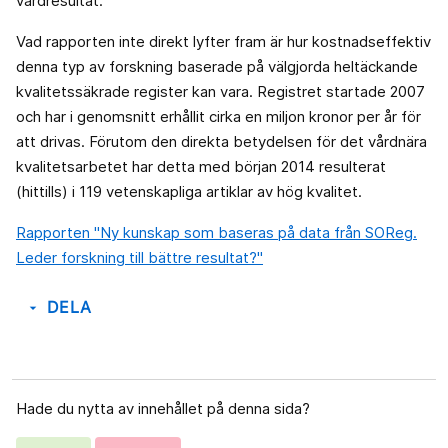
vårdresultat.
Vad rapporten inte direkt lyfter fram är hur kostnadseffektiv
denna typ av forskning baserade på välgjorda heltäckande
kvalitetssäkrade register kan vara. Registret startade 2007
och har i genomsnitt erhållit cirka en miljon kronor per år för
att drivas. Förutom den direkta betydelsen för det vårdnära
kvalitetsarbetet har detta med början 2014 resulterat
(hittills) i 119 vetenskapliga artiklar av hög kvalitet.
Rapporten "Ny kunskap som baseras på data från SOReg.
Leder forskning till bättre resultat?"
DELA
arrow_drop_down
Hade du nytta av innehållet på denna sida?