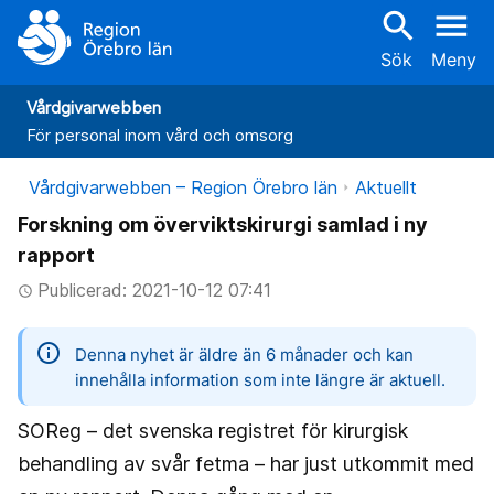
search
menu
Sök
Meny
Vårdgivarwebben
För personal inom vård och omsorg
Vårdgivarwebben – Region Örebro län
Aktuellt
Forskning om överviktskirurgi samlad i ny
rapport
Publicerad: 2021-10-12 07:41
access_time
information
Denna nyhet är äldre än 6 månader och kan
innehålla information som inte längre är aktuell.
SOReg – det svenska registret för kirurgisk
behandling av svår fetma – har just utkommit med