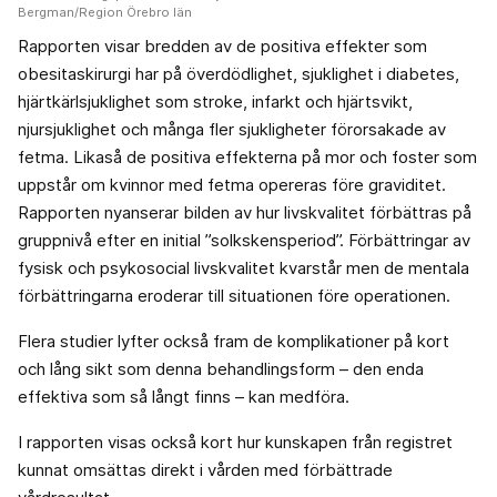
Bergman/Region Örebro län
Rapporten visar bredden av de positiva effekter som
obesitaskirurgi har på överdödlighet, sjuklighet i diabetes,
hjärtkärlsjuklighet som stroke, infarkt och hjärtsvikt,
njursjuklighet och många fler sjukligheter förorsakade av
fetma. Likaså de positiva effekterna på mor och foster som
uppstår om kvinnor med fetma opereras före graviditet.
Rapporten nyanserar bilden av hur livskvalitet förbättras på
gruppnivå efter en initial ”solkskensperiod”. Förbättringar av
fysisk och psykosocial livskvalitet kvarstår men de mentala
förbättringarna eroderar till situationen före operationen.
Flera studier lyfter också fram de komplikationer på kort
och lång sikt som denna behandlingsform – den enda
effektiva som så långt finns – kan medföra.
I rapporten visas också kort hur kunskapen från registret
kunnat omsättas direkt i vården med förbättrade