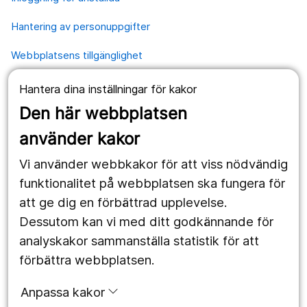
Hantering av personuppgifter
Webbplatsens tillgänglighet
Hantera dina inställningar för kakor
Våra webbplatser
Den här webbplatsen
1177.se
använder kakor
Länstrafiken
Vi använder webbkakor för att viss nödvändig
Region Örebro län
funktionalitet på webbplatsen ska fungera för
att ge dig en förbättrad upplevelse.
Dessutom kan vi med ditt godkännande för
Följ oss
analyskakor sammanställa statistik för att
Facebook
förbättra webbplatsen.
Instagram
portrait
Anpassa kakor