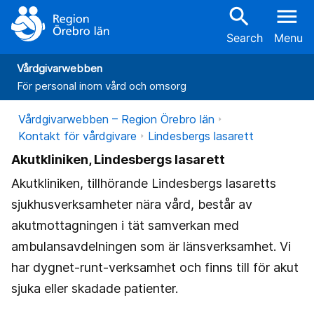
search
menu
Search
Menu
Vårdgivarwebben
För personal inom vård och omsorg
Vårdgivarwebben – Region Örebro län
Kontakt för vårdgivare
Lindesbergs lasarett
Akutkliniken, Lindesbergs lasarett
Akutkliniken, tillhörande Lindesbergs lasaretts
sjukhusverksamheter nära vård, består av
akutmottagningen i tät samverkan med
ambulansavdelningen som är länsverksamhet. Vi
har dygnet-runt-verksamhet och finns till för akut
sjuka eller skadade patienter.