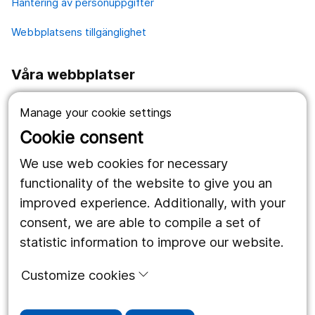
Hantering av personuppgifter
Webbplatsens tillgänglighet
Våra webbplatser
1177.se
Manage your cookie settings
Länstrafiken
Cookie consent
Region Örebro län
We use web cookies for necessary
functionality of the website to give you an
improved experience. Additionally, with your
Följ oss
consent, we are able to compile a set of
Facebook
statistic information to improve our website.
Instagram
portrait
Customize cookies
Linked In
work_outline