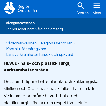
search
menu
Search
Menu
Vårdgivarwebben
För personal inom vård och omsorg
Vårdgivarwebben – Region Örebro län
Kontakt för vårdgivare
Länsverksamheter hälso- och sjukvård
Huvud- hals- och plastikkirurgi,
verksamhetsområde
Det som tidigare hette plastik- och käkkirurgiska
kliniken och öron- näs- halskliniken har samlats i
Verksamhetsområde huvud- hals- och
plastikkirurgi. Läs mer om respektive sektion