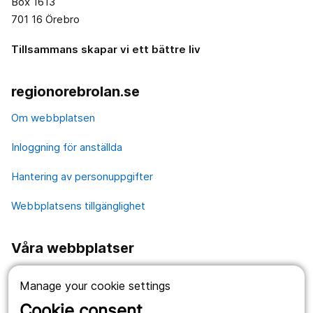
Box 1613
701 16 Örebro
Tillsammans skapar vi ett bättre liv
regionorebrolan.se
Om webbplatsen
Inloggning för anställda
Hantering av personuppgifter
Webbplatsens tillgänglighet
Våra webbplatser
1177.se
Manage your cookie settings
Länstrafiken
Cookie consent