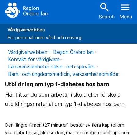
search
menu
Search
Menu
Vårdgivarwebben
För personal inom vård och omsorg
Vårdgivarwebben – Region Örebro län
Kontakt för vårdgivare
Länsverksamheter hälso- och sjukvård
Barn- och ungdomsmedicin, verksamhetsområde
Utbildning om typ 1-diabetes hos barn
Här hittar du som arbetar i skola eller förskola
utbildningsmaterial om typ 1-diabetes hos barn.
Den längre filmen (27 minuter) består av flera kapitel om
vad diabetes är, blodsocker, mat och motion samt tips och