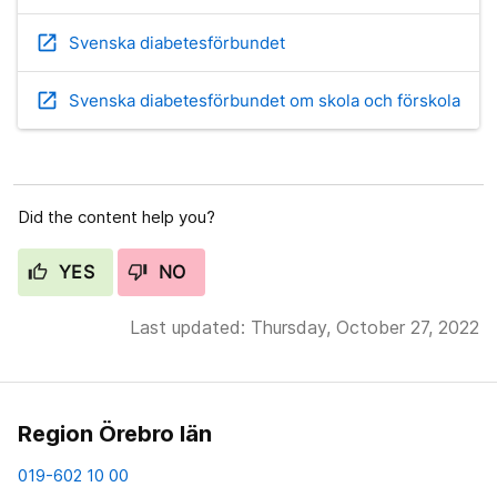
open_in_new
Svenska diabetesförbundet
open_in_new
Svenska diabetesförbundet om skola och förskola
Did the content help you?
YES
NO
Last updated: Thursday, October 27, 2022
Region Örebro län
019-602 10 00