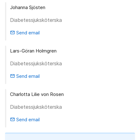
Johanna Sjösten
Diabetessjuksköterska
Send email
email
Lars-Göran Holmgren
Diabetessjuksköterska
Send email
email
Charlotta Lilie von Rosen
Diabetessjuksköterska
Send email
email