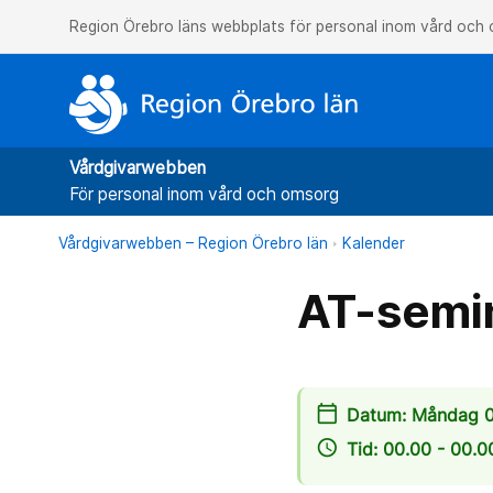
Region Örebro läns webbplats för personal inom vård och
Vårdgivarwebben
För personal inom vård och omsorg
Vårdgivarwebben – Region Örebro län
Kalender
AT-semi
calendar_today
Datum: Måndag 0
access_time
Tid: 00.00 - 00.0