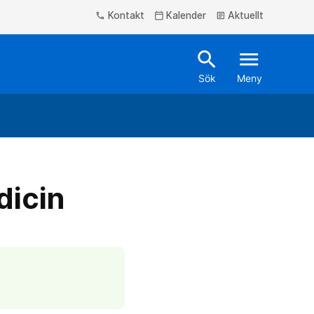
Kontakt
Kalender
Aktuellt
phone
calendar_today
article
search
menu
Sök
Meny
dicin