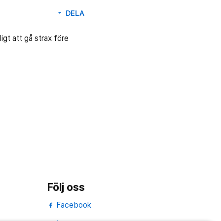
DELA
arrow_drop_down
gt att gå strax före
Följ oss
Facebook