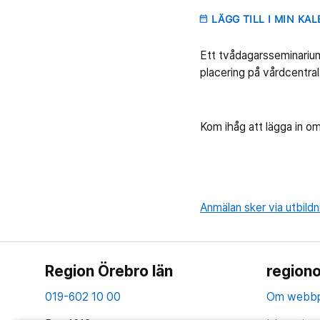
LÄGG TILL I MIN KA
date_range
Ett tvådagarsseminarium
placering på vårdcentra
Kom ihåg att lägga in om
Anmälan sker via utbild
Region Örebro län
regiono
019-602 10 00
Om webbp