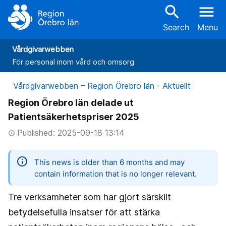
search
menu
Search
Menu
Vårdgivarwebben
För personal inom vård och omsorg
Vårdgivarwebben – Region Örebro län
Aktuellt
Region Örebro län delade ut
Patientsäkerhetspriser 2025
Published: 2025-09-18 13:14
access_time
information
This news is older than 6 months and may
contain information that is no longer relevant.
Tre verksamheter som har gjort särskilt
betydelsefulla insatser för att stärka