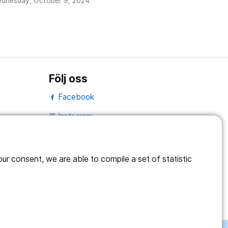
ednesday, October 9, 2024
Följ oss
Facebook
Instagram
portrait
Linked In
work_outline
r consent, we are able to compile a set of statistic