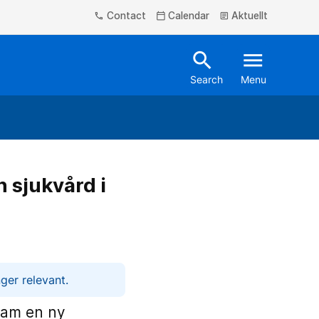
Contact
Calendar
Aktuellt
phone
calendar_today
article
search
menu
Search
Menu
 sjukvård i
ger relevant.
fram en ny