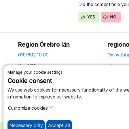
Did the content help you
YES
NO
Region Örebro län
regiono
019-602 10 00
Om webbp
Box 1613
Inloggning 
Manage your cookie settings
701 16 Örebro
Hantering 
Cookie consent
Tillsammans skapar vi ett bättre liv
Webbplatse
We use web cookies for necessary functionality of the webs
information to improve our website.
Customize cookies
Necessary only
Accept all