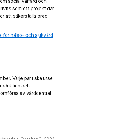
om social välfärd och
ivits som ett projekt där
r att säkerställa bred
för hälso- och sjukvård
ber. Varje part ska utse
troduktion och
nomföras av vårdcentral