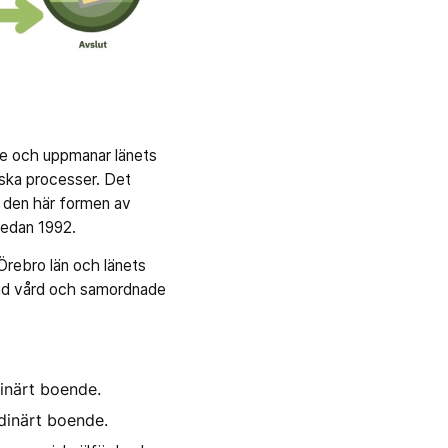
se och uppmanar länets
iska processer. Det
t den här formen av
sedan 1992.
Örebro län och länets
rad vård och samordnade
inärt boende.
dinärt boende.