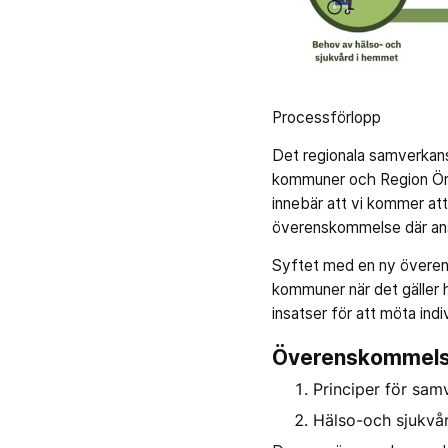
Processförlopp
Det regionala samverkans
kommuner och Region Örebr
innebär att vi kommer a
överenskommelse där ans
Syftet med en ny överens
kommuner när det gäller 
insatser för att möta indiv
Överenskommelse
Principer för sam
Hälso-och sjukvå