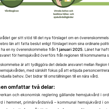
rådet ger sitt stöd till det nya förslaget om en överenskommel
o län att fatta beslut enligt förslaget inom sina ordinarie polit
tt ha en ny överenskommelse från
1 januari 2025
. Länet har haf
varet för hemsjukvård överförs från regionen till kommunerna 
kommelse är att tydliggöra det delade ansvaret mellan Region 
hemsjukvården, med särskilt fokus på att erbjuda personcentre
iduella behov. Det bidrar till omställningen till en nära vård.
n omfattar två delar:
verkan och ekonomisk reglering gällande hemsjukvård i ord
rd i hemmet, primärvårdsnivå – kommunal hemsjukvård i or