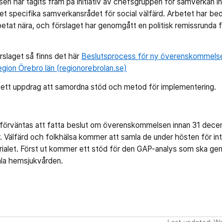
 har tagits fram på initiativ av chefsgruppen för samverkan in
t specifika samverkansrådet för social välfärd. Arbetet har bedr
at nära, och förslaget har genomgått en politisk remissrunda fö
örslaget så finns det här
Beslutsprocess för ny överenskommelse 
gion Örebro län (regionorebrolan.se)
r ett uppdrag att samordna stöd och metod för implementering.
förväntas att fatta beslut om överenskommelsen innan 31 decem
 Välfärd och folkhälsa kommer att samla de under hösten för in
alet. Först ut kommer ett stöd för den GAP-analys som ska ge
ala hemsjukvården.