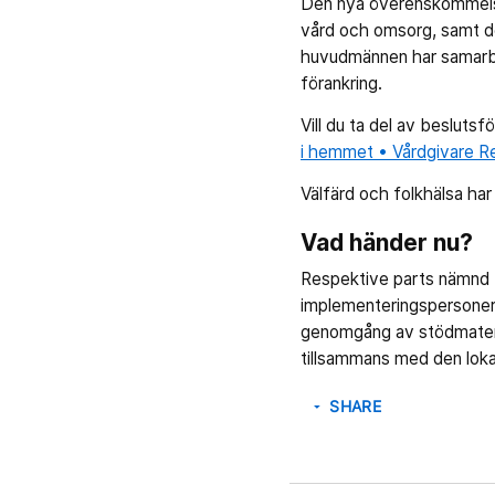
Den nya överenskommelsen
vård och omsorg, samt de
huvudmännen har samarbet
förankring.
Vill du ta del av beslutsf
i hemmet • Vårdgivare Re
Välfärd och folkhälsa ha
Vad händer nu?
Respektive parts nämnd 
implementeringspersoner.
genomgång av stödmateri
tillsammans med den lok
SHARE
arrow_drop_down