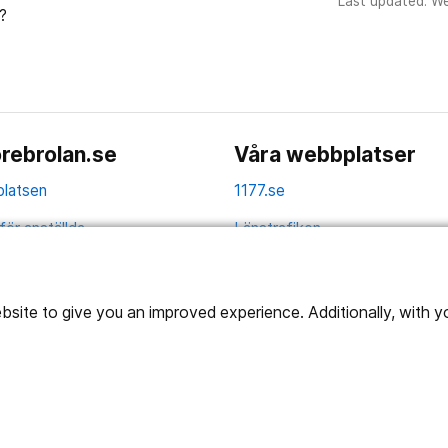
Last updated: W
?
rebrolan.se
Våra webbplatser
latsen
1177.se
för anställda
Länstrafiken
av personuppgifter
Region Örebro län
ns tillgänglighet
ite to give you an improved experience. Additionally, with you