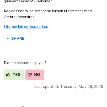
grunderna inom MR-säkerhet.
Region Örebro län arrangerar kursen tillsammans med
Örebro universitet.
Läs mer här om kursen här.
SHARE
arrow_drop_down
Did the content help you?
YES
NO
Last updated: Thursday, May 28, 2026