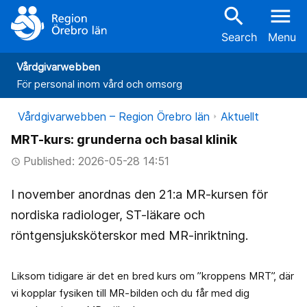
search
menu
Search
Menu
Vårdgivarwebben
För personal inom vård och omsorg
Vårdgivarwebben – Region Örebro län
Aktuellt
MRT-kurs: grunderna och basal klinik
Published: 2026-05-28 14:51
access_time
I november anordnas den 21:a MR-kursen för
nordiska radiologer, ST-läkare och
röntgensjuksköterskor med MR-inriktning.
Liksom tidigare är det en bred kurs om ”kroppens MRT”, där
vi kopplar fysiken till MR-bilden och du får med dig