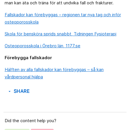
man kan äta och träna för att undvika fall och frakturer.
Fallskador kan förebyggas – regionen tar nya tag och inför
osteoporosskola
Skola för bensköra sprids snabbt, Tidningen Fysioterapi
Osteoporosskola i Örebro län, 1177.se
Förebygga fallskador
Hälften av alla fallskador kan förebyggas – så kan
vårdpersonal hjälpa
SHARE
arrow_drop_down
Did the content help you?