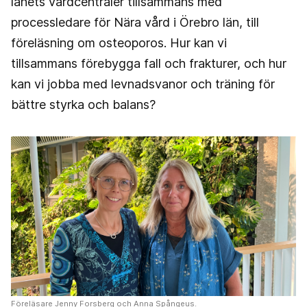
länets vårdcentraler tillsammans med
processledare för Nära vård i Örebro län, till
föreläsning om osteoporos. Hur kan vi
tillsammans förebygga fall och frakturer, och hur
kan vi jobba med levnadsvanor och träning för
bättre styrka och balans?
Föreläsare Jenny Forsberg och Anna Spångeus.