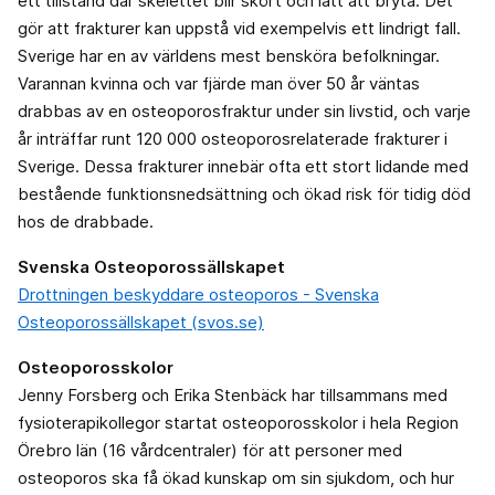
ett tillstånd där skelettet blir skört och lätt att bryta. Det
gör att frakturer kan uppstå vid exempelvis ett lindrigt fall.
Sverige har en av världens mest bensköra befolkningar.
Varannan kvinna och var fjärde man över 50 år väntas
drabbas av en osteoporosfraktur under sin livstid, och varje
år inträffar runt 120 000 osteoporosrelaterade frakturer i
Sverige. Dessa frakturer innebär ofta ett stort lidande med
bestående funktionsnedsättning och ökad risk för tidig död
hos de drabbade.
Svenska Osteoporossällskapet
Drottningen beskyddare osteoporos - Svenska
Osteoporossällskapet (svos.se)
Osteoporosskolor
Jenny Forsberg och Erika Stenbäck har tillsammans med
fysioterapikollegor startat osteoporosskolor i hela Region
Örebro län (16 vårdcentraler) för att personer med
osteoporos ska få ökad kunskap om sin sjukdom, och hur