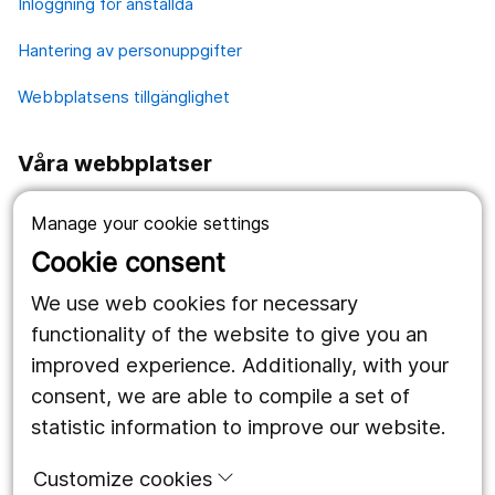
Inloggning för anställda
Hantering av personuppgifter
Webbplatsens tillgänglighet
Våra webbplatser
1177.se
Manage your cookie settings
Länstrafiken
Cookie consent
Region Örebro län
We use web cookies for necessary
functionality of the website to give you an
improved experience. Additionally, with your
Följ oss
consent, we are able to compile a set of
Facebook
statistic information to improve our website.
Instagram
portrait
Customize cookies