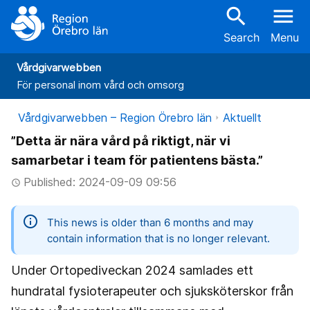
search
menu
Search
Menu
Vårdgivarwebben
För personal inom vård och omsorg
Vårdgivarwebben – Region Örebro län
Aktuellt
”Detta är nära vård på riktigt, när vi
samarbetar i team för patientens bästa.”
Published: 2024-09-09 09:56
access_time
information
This news is older than 6 months and may
contain information that is no longer relevant.
Under Ortopediveckan 2024 samlades ett
hundratal fysioterapeuter och sjuksköterskor från